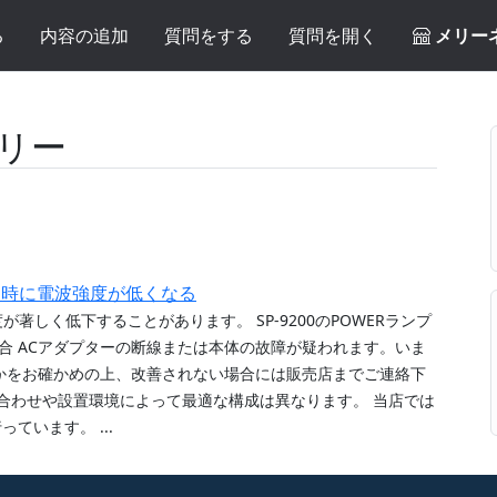
る
内容の追加
質問をする
質問を開く
メリー
リー
0使用時に電波強度が低くなる
が著しく低下することがあります。 SP-9200のPOWERランプ
場合 ACアダプターの断線または本体の故障が疑われます。いま
かをお確かめの上、改善されない場合には販売店までご連絡下
み合わせや設置環境によって最適な構成は異なります。 当店では
います。 ...