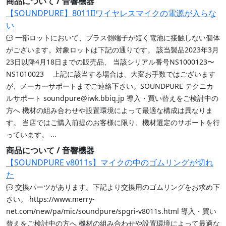
商品について / 音響機器
【SOUNDPURE】8011IIワイヤレスマイクの電源が入らな
い
一部ロットにおいて、プラス側端子が短く電池に接触しない個体
がございます。対象ロットは下記の通りです。 該当製品2023年3月
23日以降4月18日までの販売品、 当該シリアル番号NS1000123〜
NS1010023 上記に該当する場合は、大変お手数ではございます
が、メーカーサポートまでご連絡下さい。SOUNDPURE テクニカ
ルサポート soundpure@iwk.bbiq.jp 導入・買い替えをご検討中の
方へ 機材の組み合わせや設置環境によって最適な構成は異なりま
す。 当店ではご購入前提のお客様に限り、機材選定のサポートを行
っています。 ...
商品について / 音響機器
【SOUNDPURE v8011s】マイクの中のゴムリングが切れ
た
交換パーツがあります。下記より交換用のゴムリングをお求め下
さい。 https://www.merry-
net.com/new/pa/mic/soundpure/spgri-v8011s.html 導入・買い
替えをご検討中の方へ 機材の組み合わせや設置環境によって最適な