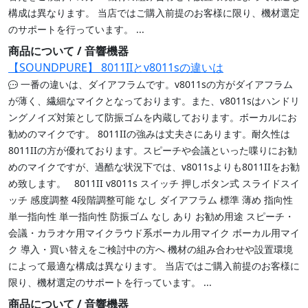
構成は異なります。 当店ではご購入前提のお客様に限り、機材選定
のサポートを行っています。 ...
商品について / 音響機器
【SOUNDPURE】 8011IIとv8011sの違いは
一番の違いは、ダイアフラムです。v8011sの方がダイアフラム
が薄く、繊細なマイクとなっております。また、v8011sはハンドリ
ングノイズ対策として防振ゴムを内蔵しております。ボーカルにお
勧めのマイクです。 8011IIの強みは丈夫さにあります。耐久性は
8011IIの方が優れております。スピーチや会議といった喋りにお勧
めのマイクですが、過酷な状況下では、v8011sよりも8011IIをお勧
め致します。 8011II v8011s スイッチ 押しボタン式 スライドスイ
ッチ 感度調整 4段階調整可能 なし ダイアフラム 標準 薄め 指向性
単一指向性 単一指向性 防振ゴム なし あり お勧め用途 スピーチ・
会議・カラオケ用マイクラウド系ボーカル用マイク ボーカル用マイ
ク 導入・買い替えをご検討中の方へ 機材の組み合わせや設置環境
によって最適な構成は異なります。 当店ではご購入前提のお客様に
限り、機材選定のサポートを行っています。 ...
商品について / 音響機器