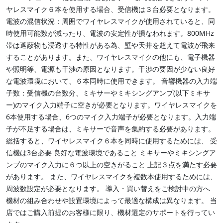
ヤレスマイク６本を使用する場合、受信機は３台必要となります。
電波の混信状況：周囲でワイヤレスマイクが使用されていると、同
時使用可能数が減ったり、電波の安定性が損なわれます。800MHz
帯は遮蔽物も浸透する特性がある為、壁や天井を超えて電波が飛来
することがあります。また、ワイヤレスマイクの他にも、電子機器
や照明等、電源も干渉の原因となります。干渉の要因が少ない良好
な電波環境において、６本同時に使用できます。 音響機器の入力端
子数：受信機の台数分、ミキサーやミキシングアンプ(以下ミキサ
ー)のマイク入力端子に空きが必要となります。ワイヤレスマイクを
6本使用する場合、6つのマイク入力端子が必要となります。入力端
子が不足する場合は、ミキサーで音声を集約する必要があります。
総括すると、ワイヤレスマイク６本を同時に使用するためには、 受
信機は3台必要 良好な電波環境であること ミキサーやミキシングア
ンプのマイク入力に６つ以上の空きがること 上記３点を満たす必要
があります。 また、ワイヤレスマイクを複数本使用するためには、
周波数設定が必要となります。 導入・買い替えをご検討中の方へ
機材の組み合わせや設置環境によって最適な構成は異なります。 当
店ではご購入前提のお客様に限り、機材選定のサポートを行ってい