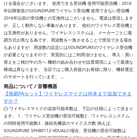
ける場合がございます。 使用できる受信機 使用可能受信機：2016
年以降製造のSOUNDPUREワイヤレス受信機 使用できない受信機
2016年以前の受信機との互換性はございません。電波は受信します
が、正しく動作しない事象があります。 他社のワイヤレス受信機と
は互換性がありません。ワイヤレスシステムは、メーカーごとに復
調方式が異なる為です。周波数を一致させることで受信できる場合
もありますが、周波数の設定にはSOUNDPUREのワイヤレス受信機
が必要となりますので、実質的にはご利用頂けません。 導入・買い
替えをご検討中の方へ 機材の組み合わせや設置環境によって最適な
構成は異なります。 当店ではご購入前提のお客様に限り、機材選定
のサポートを行っています。 ...
商品について / 音響機器
【簡易PAセット】ワイヤレスマイクは何本まで追加できま
すか？
ワイヤレスマイクの追加可能本数は、下記の仕様によって決まり
ます。 1．ワイヤレス受信機の受信可能数2．ワイヤレスシステム
の同時使用可能数3．接続先機器のマイク入力数 例えば、
SOUNDPURE SPH80112-VDUALの場合、受信機の受信可能数は