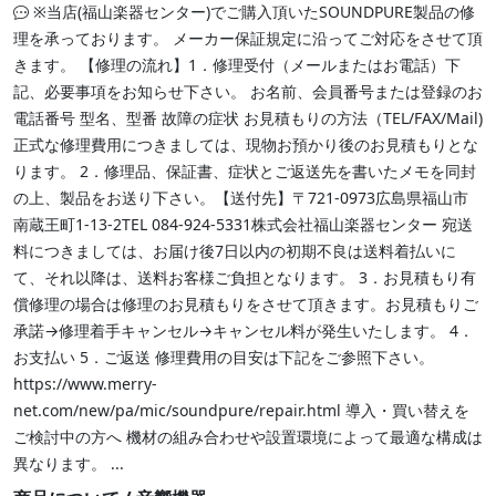
※当店(福山楽器センター)でご購入頂いたSOUNDPURE製品の修
理を承っております。 メーカー保証規定に沿ってご対応をさせて頂
きます。 【修理の流れ】1．修理受付（メールまたはお電話）下
記、必要事項をお知らせ下さい。 お名前、会員番号または登録のお
電話番号 型名、型番 故障の症状 お見積もりの方法（TEL/FAX/Mail)
正式な修理費用につきましては、現物お預かり後のお見積もりとな
ります。 2．修理品、保証書、症状とご返送先を書いたメモを同封
の上、製品をお送り下さい。【送付先】〒721-0973広島県福山市
南蔵王町1-13-2TEL 084-924-5331株式会社福山楽器センター 宛送
料につきましては、お届け後7日以内の初期不良は送料着払いに
て、それ以降は、送料お客様ご負担となります。 3．お見積もり有
償修理の場合は修理のお見積もりをさせて頂きます。お見積もりご
承諾→修理着手キャンセル→キャンセル料が発生いたします。 4．
お支払い 5．ご返送 修理費用の目安は下記をご参照下さい。
https://www.merry-
net.com/new/pa/mic/soundpure/repair.html 導入・買い替えを
ご検討中の方へ 機材の組み合わせや設置環境によって最適な構成は
異なります。 ...