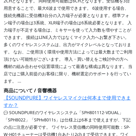
2CHとなります。 同時使用可能数は6CHとなります。受信機を3台
用意することで、最大6波まで使用できます。 6波使用する場合、
接続先機器に受信機3台分の入力端子が必要となります。標準フォ
ン端子の場合は3系統、XLR端子の場合は6系統必要となります。 入
力端子が不足する場合は、ミキサーを使って入力数を増やすことが
できます。 接続はLINE入力ではなくマイク入力へお繋ぎ下さい。
多くのワイヤレスシステムは、出力がマイクレベルとなっておりま
す。 なお、ご使用頂く環境や使用方法によっては最大数までご利用
頂けない可能性がございます。 導入・買い替えをご検討中の方へ
機材の組み合わせや設置環境によって最適な構成は異なります。 当
店ではご購入前提のお客様に限り、機材選定のサポートを行ってい
ます。 ...
商品について / 音響機器
【SOUNDPURE】ワイヤレスマイクは何本まで使用できま
すか？
SOUNDPUREのワイヤレスシステム「SPH801112-VDUAL」
「SPH8022」「SPHv8011s」は仕様上は6本まで使えますが、下記
の点に注意が必要です。 ワイヤレス受信機の同時使用可能数：SP-
W-H01チューナーは受信機1台あたり2chまで受信できます。ワイ