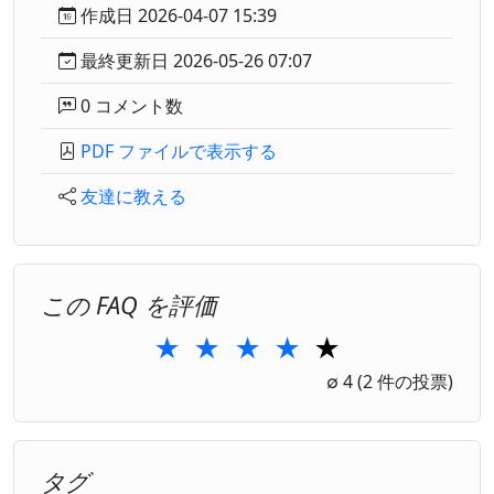
作成日 2026-04-07 15:39
最終更新日 2026-05-26 07:07
0 コメント数
PDF ファイルで表示する
友達に教える
この FAQ を評価
★
★
★
★
★
1 Star
2 Stars
3 Stars
4 Stars
5 Stars
∅
4
(2 件の投票)
タグ