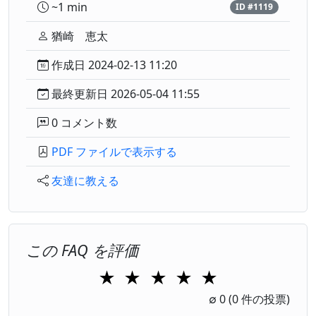
~1 min
ID #1119
猶崎 恵太
作成日 2024-02-13 11:20
最終更新日 2026-05-04 11:55
0 コメント数
PDF ファイルで表示する
友達に教える
この FAQ を評価
★
★
★
★
★
1 Star
2 Stars
3 Stars
4 Stars
5 Stars
∅
0
(0 件の投票)