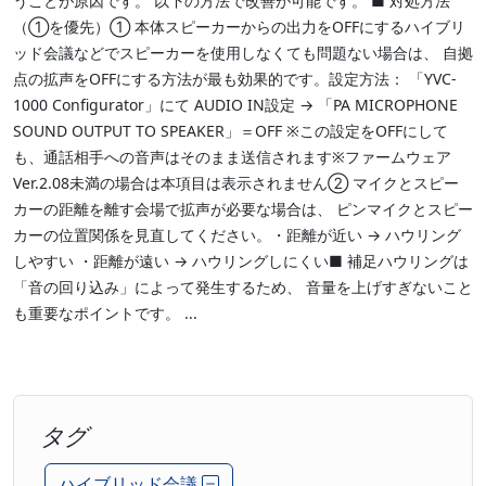
うことが原因です。 以下の方法で改善が可能です。 ■ 対処方法
（①を優先）① 本体スピーカーからの出力をOFFにするハイブリ
ッド会議などでスピーカーを使用しなくても問題ない場合は、 自拠
点の拡声をOFFにする方法が最も効果的です。設定方法： 「YVC-
1000 Configurator」にて AUDIO IN設定 → 「PA MICROPHONE
SOUND OUTPUT TO SPEAKER」＝OFF ※この設定をOFFにして
も、通話相手への音声はそのまま送信されます※ファームウェア
Ver.2.08未満の場合は本項目は表示されません② マイクとスピー
カーの距離を離す会場で拡声が必要な場合は、 ピンマイクとスピー
カーの位置関係を見直してください。・距離が近い → ハウリング
しやすい ・距離が遠い → ハウリングしにくい■ 補足ハウリングは
「音の回り込み」によって発生するため、 音量を上げすぎないこと
も重要なポイントです。 ...
タグ
ハイブリッド会議