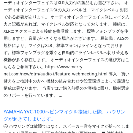
ーディオインターフェイスはXLR入力付の製品をお選び下さい。 オ
ーディオインターフェイス側の入力レベルは「マイクレベル」対応
である必要があります。 オーディオインターフェイス側にマイク入
力と記載があれば、マイクレベル対応となっております。 接続は、
XLRコネクターによる接続を推奨致します。 標準フォンプラグを使
用しますと、音量が小さくなる場合がございます。 豆知識：AESの
規格により、マイクはXLR、標準フォンはラインとなっておりま
す。標準フォンプラグを繋ぐと自動的にラインレベルへ切り替える
機器が多く存在します。 オーディオインターフェイスの選び方はこ
ちらをご参照下さい。https://www.merry-
net.com/new/dtm/audio-i/feature_webmeeting.html 導入・買い
替えをご検討中の方へ 機材の組み合わせや設置環境によって最適な
構成は異なります。 当店ではご購入前提のお客様に限り、機材選定
のサポートを行っています。 ...
YAMAHA YVC-1000へピンマイクを接続した際、ハウリン
グが起きてしまいます。
ハウリングは故障ではなく、スピーカー音をマイクが拾ってしま