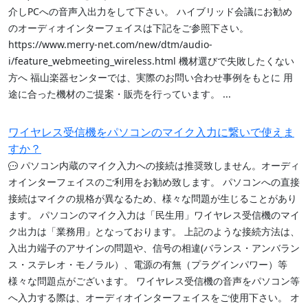
介しPCへの音声入出力をして下さい。 ハイブリッド会議にお勧め
のオーディオインターフェイスは下記をご参照下さい。
https://www.merry-net.com/new/dtm/audio-
i/feature_webmeeting_wireless.html 機材選びで失敗したくない
方へ 福山楽器センターでは、実際のお問い合わせ事例をもとに 用
途に合った機材のご提案・販売を行っています。 ...
ワイヤレス受信機をパソコンのマイク入力に繋いで使えま
すか？
パソコン内蔵のマイク入力への接続は推奨致しません。オーディ
オインターフェイスのご利用をお勧め致します。 パソコンへの直接
接続はマイクの規格が異なるため、様々な問題が生じることがあり
ます。 パソコンのマイク入力は「民生用」ワイヤレス受信機のマイ
ク出力は「業務用」となっております。 上記のような接続方法は、
入出力端子のアサインの問題や、信号の相違(バランス・アンバラン
ス・ステレオ・モノラル）、電源の有無（プラグインパワー）等
様々な問題点がございます。 ワイヤレス受信機の音声をパソコン等
へ入力する際は、オーディオインターフェイスをご使用下さい。 オ