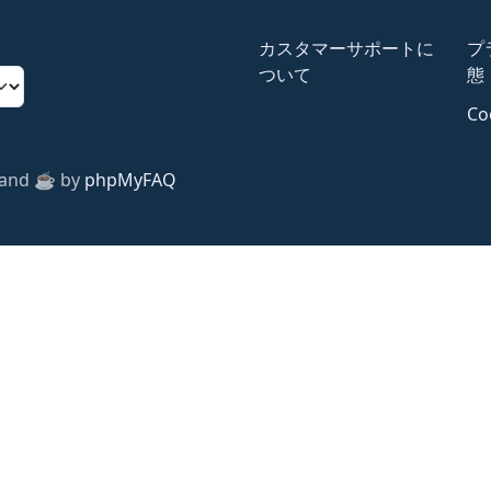
カスタマーサポートに
プ
ついて
態
Co
 and ☕️ by
phpMyFAQ