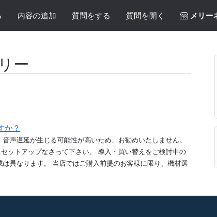
る
内容の追加
質問をする
質問を開く
メリー
リー
すか？
、音声遅延が生じる可能性が高いため、お勧めいたしません。
セットアップなさって下さい。 導入・買い替えをご検討中の
成は異なります。 当店ではご購入前提のお客様に限り、機材選